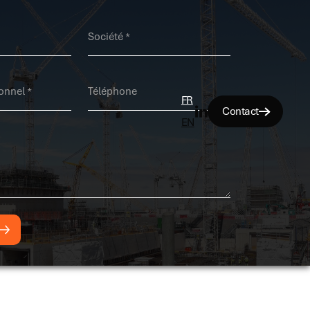
FR

Contact
EN