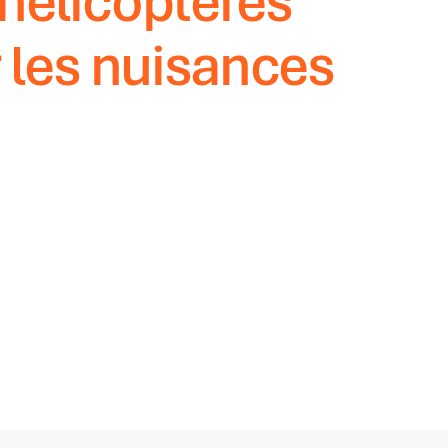
 hélicoptères
r les nuisances