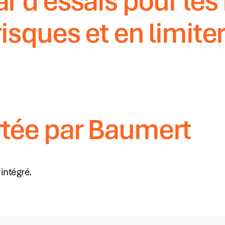
r d’essais pour les
risques et en limite
tée par Baumert
 intégré.